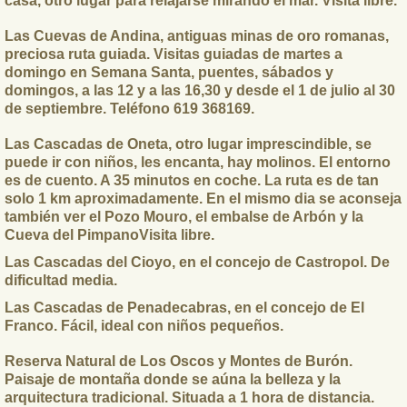
casa, otro lugar para relajarse mirando el mar. Visita libre.
Las Cuevas de Andina
, antiguas minas de oro romanas,
preciosa ruta guiada. Visitas guiadas de martes a
domingo en Semana Santa, puentes, sábados y
domingos, a las 12 y a las 16,30 y desde el 1 de julio al 30
de septiembre. Teléfono 619 368169.
Las Cascadas de Oneta
, otro lugar imprescindible, se
puede ir con niños, les encanta, hay molinos. El entorno
es de cuento. A 35 minutos en coche. La ruta es de tan
solo 1 km aproximadamente. En el mismo dia se aconseja
también ver el Pozo Mouro, el embalse de Arbón y la
Cueva del PimpanoVisita libre.
L
as Cascadas del Cioyo,
en el concejo de Castropol. De
dificultad media.
Las Cascadas de Penadecabras
, en el concejo de El
Franco. Fácil, ideal con niños pequeños.
Reserva Natural de Los Oscos y Montes de Burón
.
Paisaje de montaña donde se aúna la belleza y la
arquitectura tradicional. Situada a 1 hora de distancia.