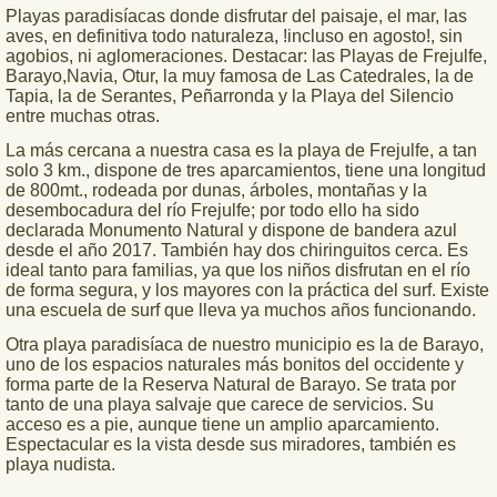
Playas paradisíacas donde disfrutar del paisaje, el mar, las
aves, en definitiva todo naturaleza, !incluso en agosto!, sin
agobios, ni aglomeraciones. Destacar: las Playas de Frejulfe,
Barayo,Navia, Otur, la muy famosa de Las Catedrales, la de
Tapia, la de Serantes, Peñarronda y la Playa del Silencio
entre muchas otras.
La más cercana a nuestra casa es la playa de Frejulfe, a tan
solo 3 km., dispone de tres aparcamientos, tiene una longitud
de 800mt., rodeada por dunas, árboles, montañas y la
desembocadura del río Frejulfe; por todo ello ha sido
declarada Monumento Natural y dispone de bandera azul
desde el año 2017. También hay dos chiringuitos cerca. Es
ideal tanto para familias, ya que los niños disfrutan en el río
de forma segura, y los mayores con la práctica del surf. Existe
una escuela de surf que lleva ya muchos años funcionando.
Otra playa paradisíaca de nuestro municipio es la de Barayo,
uno de los espacios naturales más bonitos del occidente y
forma parte de la Reserva Natural de Barayo. Se trata por
tanto de una playa salvaje que carece de servicios. Su
acceso es a pie, aunque tiene un amplio aparcamiento.
Espectacular es la vista desde sus miradores, también es
playa nudista.