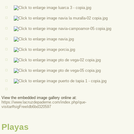
View the embedded image gallery online at:
https://www.lacruzdepaderne.com/index.php/que-
visitar#sigFreeIdb6bd320597
Playas