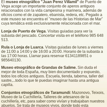
El
museo etnográfico "Juan Perez Villamil"
de Puerto de
Vega acoge un importante conjunto de aperos antiguos
relacionados con la vida campesina y marinera, además de
oficios como el de zapatero, ebanista, redera, etc. Pegado a
este museo se encuentra el "museo de las Historias de Mar"
cuya temática está exclusivamente relacionada con el mar.
Lonja de Puerto de Vega
. Visitas guiadas para ver la
subasta del pescado. Concertar visita en el teléfono 985 648
513.
Rula o Lonja de Luarca
. Visitas guiadas de lunes a viernes
de 11:00 a 14:00 y de 16:00 a 20:00. Horario de la subasta a
las 17:00 horas. Llamar para reservar 61341189851 o
985640130.
Museo etnográfico de Grandas de Salime.
Sin duda el
mejor de toda España, muy bien documentado y expuesto,
todos los oficios antiguos. Escuela, tienda, taberna, taller del
sastre,...todo lo que te puedas imaginar hasta una antigua
capilla.
Conjuntos etnográficos de Taramundi
: Mazonovo, Teixois,
Museo de la Cuchillería, Talleres de artesanos de la
cuchillería, etc, para saber como vivían y trabajaban nuestros
abuelos. Se trata de museos vivos, donde todo esta