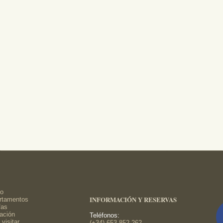
io
INFORMACIÓN Y RESERVAS
rtamentos
fas
ación
Teléfonos:
visitar
(+34) 653 852 262