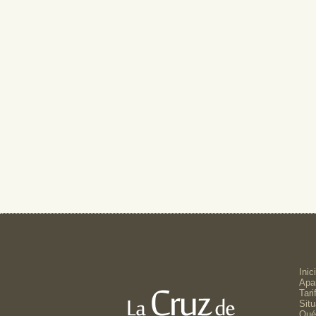
Inic
Apa
Tari
Situ
Qué 